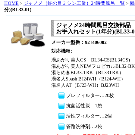
HOME
＞
ジャノメ（蛇の目ミシン工業）24時間風呂一覧
＞
備
分)(BL33-01)
ジャノメ24時間風呂交換部品
お手入れセット(1年分)(BL33-0
メーカー型番：921406002
対応機種:
湯あがり美人CS BL34-CS(BL34CS)
湯あがり美人NEWフロピカルBL32-BK
湯らめきBL33-TRK（BL33TRK）
湯名人Spash BJ24WH（BJ24-WH）
湯名人AT（BJ23-WH）BJ23WH
プレフィルター…20枚
抗菌活性炭…1袋
活性フィルター…2個
管路洗浄剤…2袋