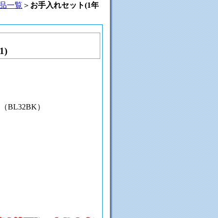
品一覧
＞
お手入れセット(1年
1)
（BL32BK）