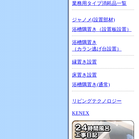
業務用タイプ消耗品一覧
ジャノメ(設置部材)
浴槽隅置き（設置板設置）
浴槽隅置き
（カラン逃げ台設置）
縁置き設置
床置き設置
浴槽隅置き(通常)
リビングテクノロジー
KENEX