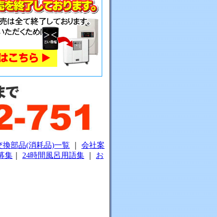
交換部品(消耗品)一覧
｜
会社案
募集
｜
24時間風呂用語集
｜
お