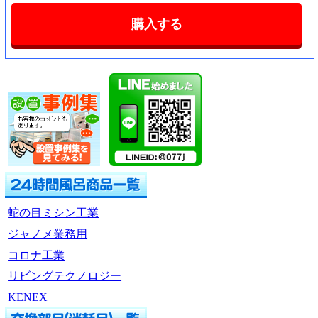
蛇の目ミシン工業
ジャノメ業務用
コロナ工業
リビングテクノロジー
KENEX